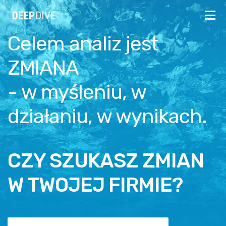
Celem analiz jest
ZMIANA
- w myśleniu, w
działaniu, w wynikach.
CZY SZUKASZ ZMIAN
W TWOJEJ FIRMIE?