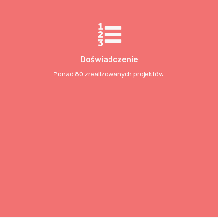
Doświadczenie
Ponad 80 zrealizowanych projektów.
Pełna poufność
Już od momentu wysłania zapytania ofertowego.